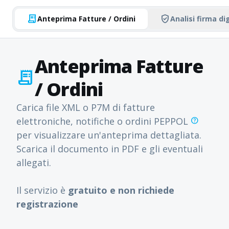
receipt_long
verified_user
Anteprima Fatture / Ordini
Analisi firma di
Anteprima Fatture
receipt_long
/ Ordini
Carica file XML o P7M di fatture
elettroniche, notifiche o ordini PEPPOL
help
per visualizzare un'anteprima dettagliata.
Scarica il documento in PDF e gli eventuali
allegati.
Il servizio è
gratuito e non richiede
registrazione