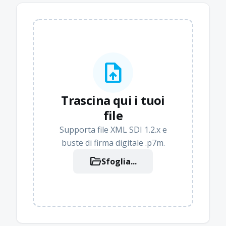
upload_file
Trascina qui i tuoi
file
Supporta file XML SDI 1.2.x e
buste di firma digitale .p7m.
folder_open
Sfoglia...