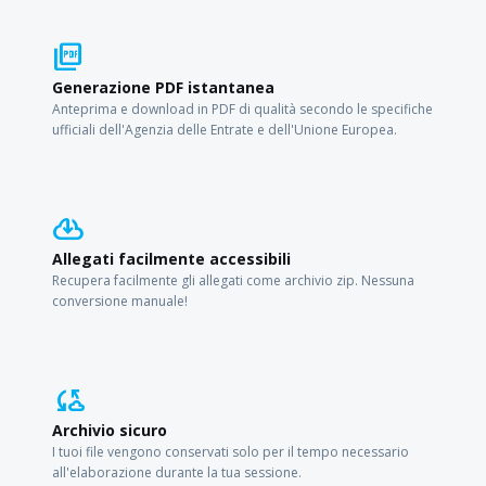
picture_as_pdf
Generazione PDF istantanea
Anteprima e download in PDF di qualità secondo le specifiche
ufficiali dell'Agenzia delle Entrate e dell'Unione Europea.
cloud_download
Allegati facilmente accessibili
Recupera facilmente gli allegati come archivio zip. Nessuna
conversione manuale!
cloud_sync
Archivio sicuro
I tuoi file vengono conservati solo per il tempo necessario
all'elaborazione durante la tua sessione.